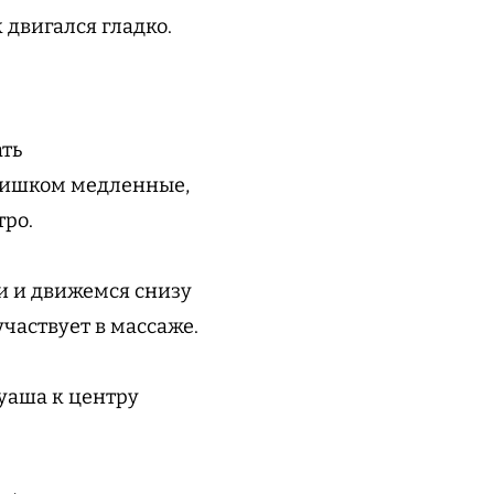
 двигался гладко.
ать
лишком медленные,
тро.
и и движемся снизу
участвует в массаже.
уаша к центру