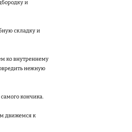
дбородку и
бную складку и
аем ко внутреннему
повредить нежную
 самого кончика.
ом движемся к