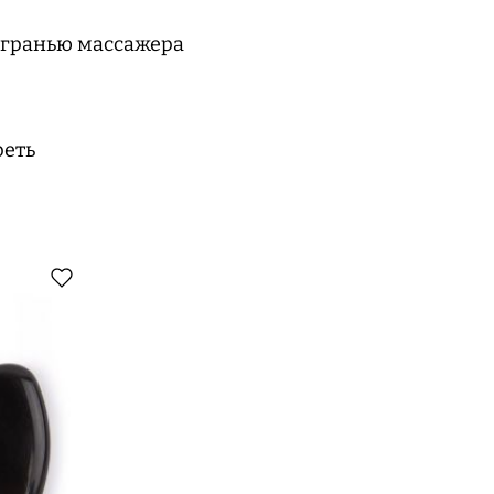
 гранью массажера
реть