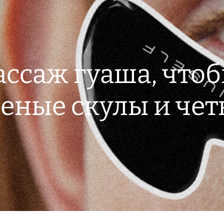
ассаж гуаша, что
еные скулы и чет