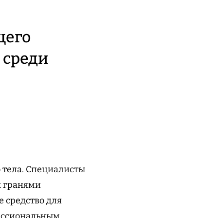
щего
 среди
 тела. Специалисты
х гранями
 средство для
фессиональным