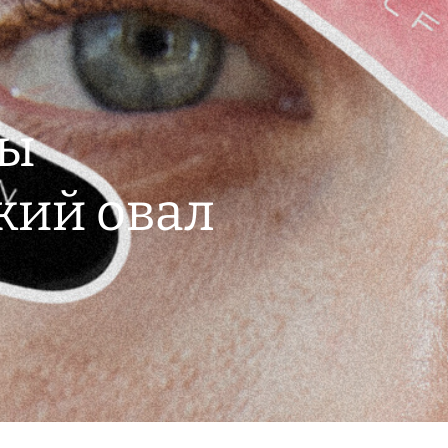
бы
кий овал