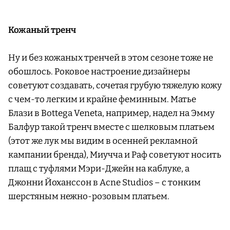
Кожаный тренч
Ну и без кожаных тренчей в этом сезоне тоже не
обошлось. Роковое настроение дизайнеры
советуют создавать, сочетая грубую тяжелую кожу
с чем-то легким и крайне феминным. Матье
Блази в Bottega Veneta, например, надел на Эмму
Балфур такой тренч вместе с шелковым платьем
(этот же лук мы видим в осенней рекламной
кампании бренда), Миучча и Раф советуют носить
плащ с туфлями Мэри-Джейн на каблуке, а
Джонни Йоханссон в Acne Studios – с тонким
шерстяным нежно-розовым платьем.