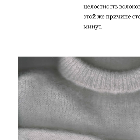
целостность волокон
этой же причине сто
минут.