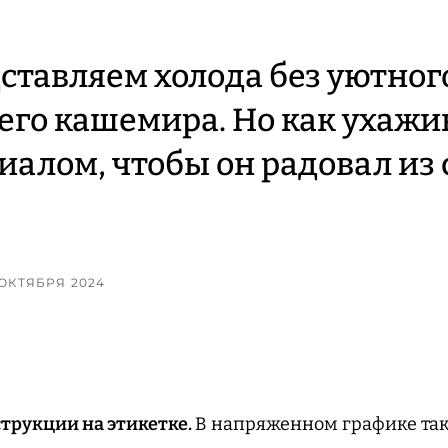
ставляем холода без уютног
го кашемира. Но как ухажив
иалом, чтобы он радовал из 
4 ОКТЯБРЯ 2024
струкции на этикетке.
В напряженном графике так