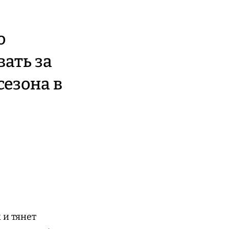
о
ать за
сезона в
 и тянет