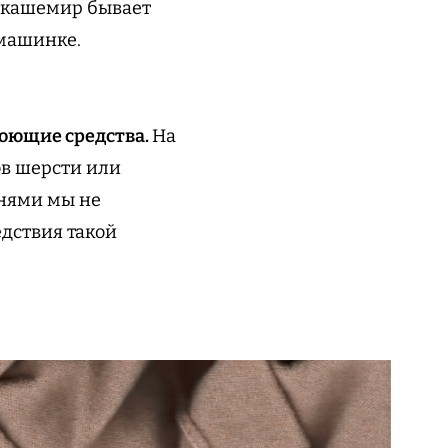
: кашемир бывает
 машинке.
.
оющие средства.
На
ов шерсти или
нями мы не
едствия такой