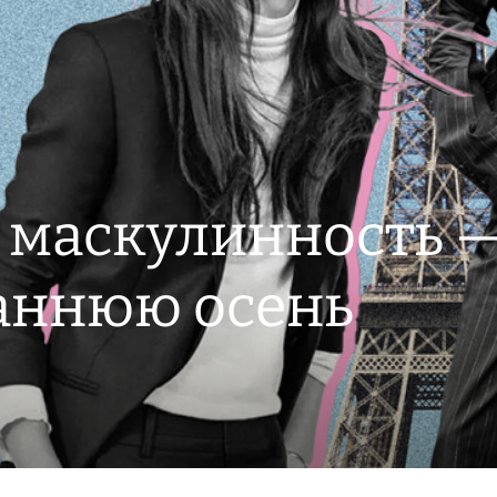
 маскулинность —
раннюю осень