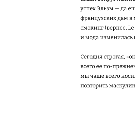
успех Эльзы — да ещ
французских дам в 
смокинг (вернее, L
и мода изменилась 
Сегодня строгая, «
всего ее по-прежне
мы чаще всего нос
повторить маскулин