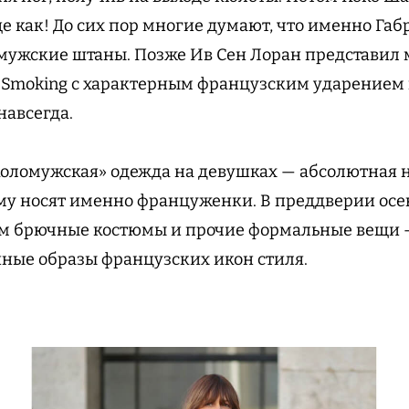
е как! До сих пор многие думают, что именно Габ
мужские штаны. Позже Ив Сен Лоран представил
e Smoking с характерным французским ударением 
навсегда.
околомужская» одежда на девушках — абсолютная 
му носят именно француженки. В преддверии осен
им брючные костюмы и прочие формальные вещи —
ные образы французских икон стиля.