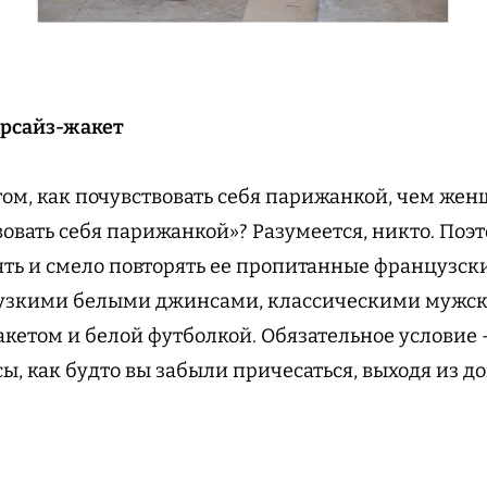
ерсайз-жакет
 том, как почувствовать себя парижанкой, чем же
вовать себя парижанкой»? Разумеется, никто. Поэ
ть и смело повторять ее пропитанные французск
с узкими белыми джинсами, классическими мужс
етом и белой футболкой. Обязательное условие 
, как будто вы забыли причесаться, выходя из дом