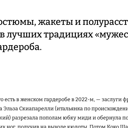
остюмы, жакеты и полурасс
в лучших традициях «муже
ардероба.
о есть в женском гардеробе в 2022-м, — заслуги 
а Эльза Скиапарелли (итальянка по происхождени
кий) разрезала пополам юбку миди и обернула п
их ног, получив на выходе кюлоты. Потом Коко Ш