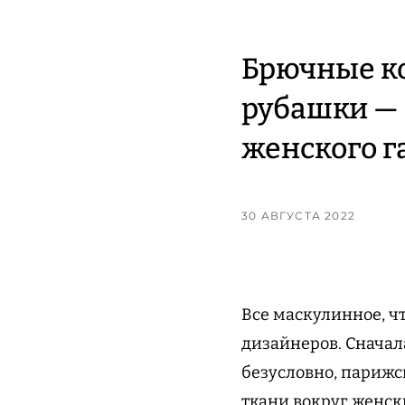
Брючные к
рубашки — 
женского г
30 АВГУСТА 2022
Все маскулинное, чт
дизайнеров. Сначал
безусловно, парижс
ткани вокруг женск