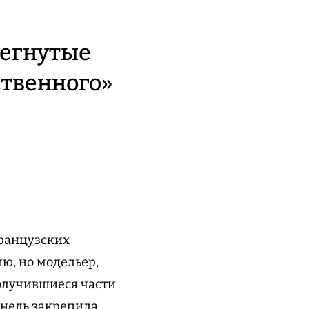
тегнутые
ственного»
французских
ю, но модельер,
олучившиеся части
анель закрепила