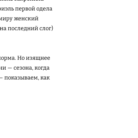
риэль первой одела
 миру женский
на последний слог)
норма. Но изящнее
и — сезона, когда
 показываем, как