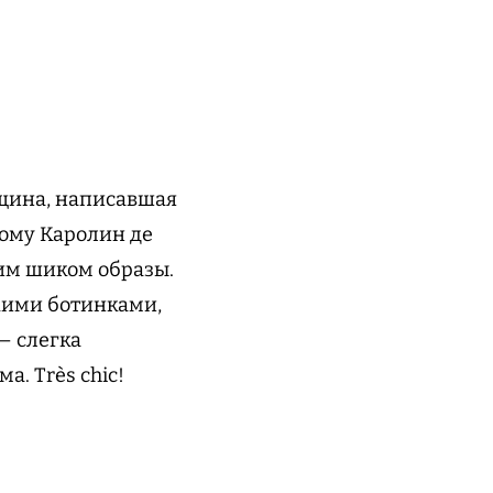
нщина, написавшая
тому Каролин де
им шиком образы.
кими ботинками,
— слегка
а. Très chic!