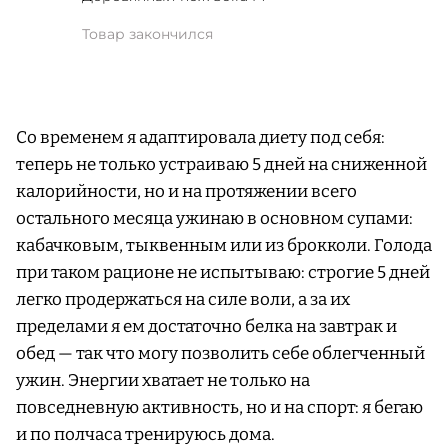
Товар закончился
Со временем я адаптировала диету под себя:
теперь не только устраиваю 5 дней на сниженной
калорийности, но и на протяжении всего
остального месяца ужинаю в основном супами:
кабачковым, тыквенным или из брокколи. Голода
при таком рационе не испытываю: строгие 5 дней
легко продержаться на силе воли, а за их
пределами я ем достаточно белка на завтрак и
обед — так что могу позволить себе облегченный
ужин. Энергии хватает не только на
повседневную активность, но и на спорт: я бегаю
и по полчаса тренируюсь дома.