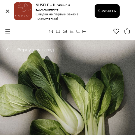
NUSELF – Шопинг и 
вдохновение 
Скачать
Скидка на первый заказ в 
приложении!
Вернуться назад