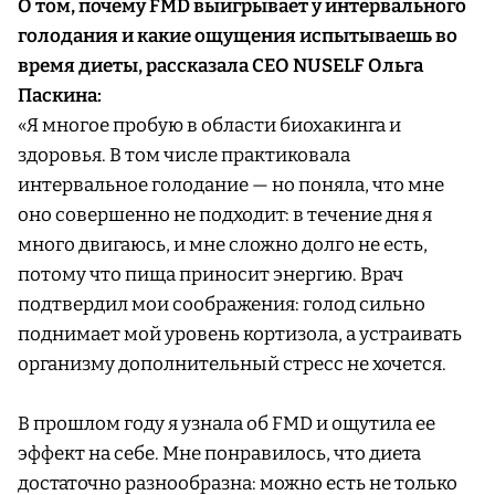
О том, почему FMD выигрывает у интервального
голодания и какие ощущения испытываешь во
время диеты, рассказала CEO NUSELF Ольга
Паскина:
«Я многое пробую в области биохакинга и
здоровья. В том числе практиковала
интервальное голодание — но поняла, что мне
оно совершенно не подходит: в течение дня я
много двигаюсь, и мне сложно долго не есть,
потому что пища приносит энергию. Врач
подтвердил мои соображения: голод сильно
поднимает мой уровень кортизола, а устраивать
организму дополнительный стресс не хочется.
В прошлом году я узнала об FMD и ощутила ее
эффект на себе. Мне понравилось, что диета
достаточно разнообразна: можно есть не только