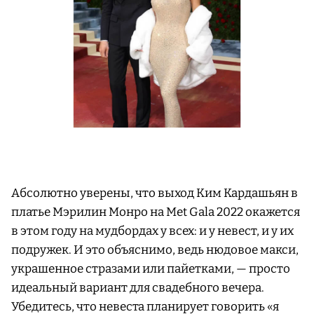
Абсолютно уверены, что выход Ким Кардашьян в
платье Мэрилин Монро на Met Gala 2022 окажется
в этом году на мудбордах у всех: и у невест, и у их
подружек. И это объяснимо, ведь нюдовое макси,
украшенное стразами или пайетками, — просто
идеальный вариант для свадебного вечера.
Убедитесь, что невеста планирует говорить «я