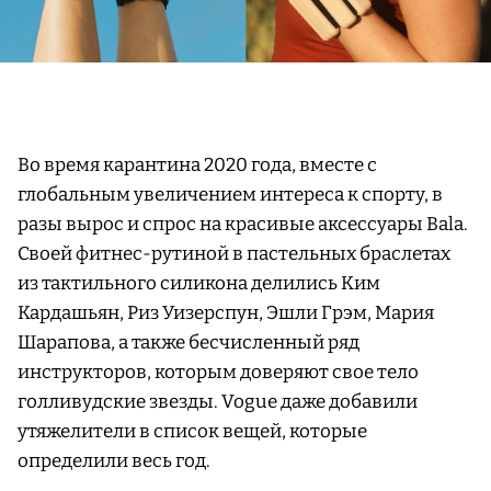
Во время карантина 2020 года, вместе с
глобальным увеличением интереса к спорту, в
разы вырос и спрос на красивые аксессуары Bala.
Своей фитнес-рутиной в пастельных браслетах
из тактильного силикона делились Ким
Кардашьян, Риз Уизерспун, Эшли Грэм, Мария
Шарапова, а также бесчисленный ряд
инструкторов, которым доверяют свое тело
голливудские звезды. Vogue даже добавили
утяжелители в список вещей, которые
определили весь год.