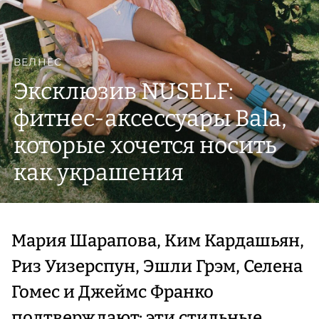
ВЕЛНЕС
Эксклюзив NUSELF:
фитнес-аксессуары Bala,
которые хочется носить
как украшения
Мария Шарапова, Ким Кардашьян,
Риз Уизерспун, Эшли Грэм, Селена
Гомес и Джеймс Франко
подтверждают: эти стильные