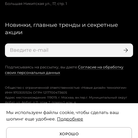
Большая Никитская ул., 17, стр. 1
Новинки, главные тренды и секретные
акции
Подписываясь на рассылку, вы даете
Согласие на обработку
своих персональных данных
Общество с ограниченной ответственностью «Новые дизайн технологии»
ИНН 9703051534 ОГРН 1217700473605
Адрес местонахождения: 119019, г. Москва, вн.тер.г. Муниципальный округ
Арбат, ул. Арбат, д.11, этаж 2, помещ.1, ком. 4.
Мы используем файлы cookie, чтобы сделать ваш
Пользовательское соглашение
шопинг еще удобнее.
Подробнее
Политика конфиденциальности
ХОРОШО