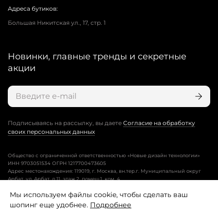
Адреса бутиков:
Большая Никитская ул., 17, стр. 1
Новинки, главные тренды и секретные
акции
Подписываясь на рассылку, вы даете
Согласие на обработку
своих персональных данных
Общество с ограниченной ответственностью «Новые дизайн технологии»
ИНН 9703051534 ОГРН 1217700473605
Адрес местонахождения: 119019, г. Москва, вн.тер.г. Муниципальный округ
Арбат, ул. Арбат, д.11, этаж 2, помещ.1, ком. 4.
Мы используем файлы cookie, чтобы сделать ваш
Пользовательское соглашение
шопинг еще удобнее.
Подробнее