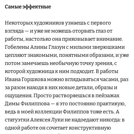
Самые эффектные
Некоторых художников узнаешь с первого
взгляда — и уже не можешь оторвать глаз от
работы, настолько она приковывает внимание.
Гобелены Алины Глазун с милыми зверюшками
цепляют знакомыми, понятными образами, и уже
потом замечаешь необычную точку зрения, с
которой художница к ним подходит. В работы
Ивана Горшкова можно вглядываться часами, раз
за разом находя в них новые детали, образы и
ощущения. Просто растворяешься в пейзажах
Димы Филиппова — я это постоянно практикую,
ведь в моей коллекции Филиппов тоже есть. А
статуэтки Алексея Луки не надоедают никогда: в
одной работе он сочетает конструктивную