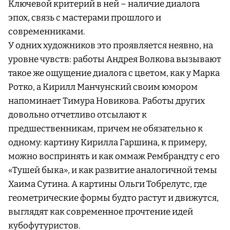
Ключевой критерий в ней – наличие диалога
эпох, связь с мастерами прошлого и
современниками.
У одних художников это проявляется неявно, на
уровне чувств: работы Андрея Волкова вызывают
такое же ощущение диалога с цветом, как у Марка
Ротко, а Кирилл Манчунский своим юмором
напоминает Тимура Новикова. Работы других
довольно отчетливо отсылают к
предшественникам, причем не обязательно к
одному: картину Кирилла Гаршина, к примеру,
можно воспринять и как оммаж Рембрандту с его
«Тушей быка», и как развитие аналогичной темы
Хаима Сутина. А картины Ольги Тобрелутс, где
геометрические формы будто растут и движутся,
выглядят как современное прочтение идей
кубофутуристов.