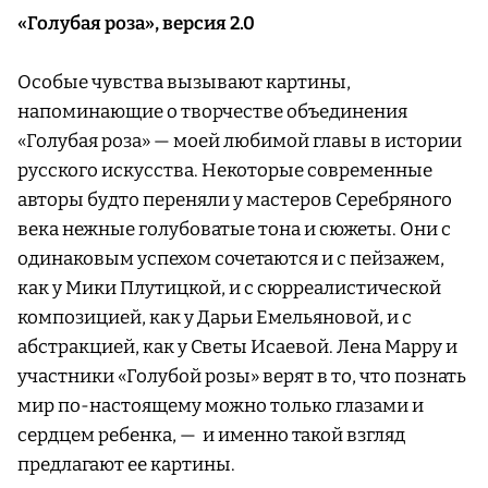
«Голубая роза», версия 2.0
Особые чувства вызывают картины,
напоминающие о творчестве объединения
«Голубая роза» — моей любимой главы в истории
русского искусства. Некоторые современные
авторы будто переняли у мастеров Серебряного
века нежные голубоватые тона и сюжеты. Они с
одинаковым успехом сочетаются и с пейзажем,
как у Мики Плутицкой, и с сюрреалистической
композицией, как у Дарьи Емельяновой, и с
абстракцией, как у Светы Исаевой. Лена Марру и
участники «Голубой розы» верят в то, что познать
мир по-настоящему можно только глазами и
сердцем ребенка, — и именно такой взгляд
предлагают ее картины.