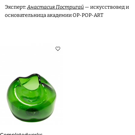
Эксперт:
Анастасия Постригай
— искусствовед и
основательница академии OP-POP-ART
Completedworks