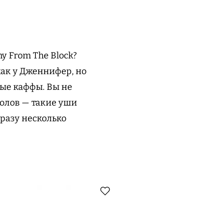
y From The Block?
как у Дженнифер, но
лые каффы. Вы не
колов — такие уши
разу несколько