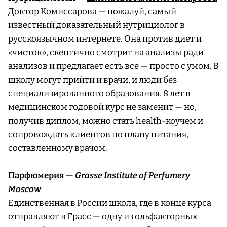
Доктор Комиссарова — пожалуй, самый
известный доказательный нутрициолог в
русскоязычном интернете. Она против диет и
«чисток», скептично смотрит на анализы ради
анализов и предлагает есть все — просто с умом. В
школу могут прийти и врачи, и люди без
специализированного образования. 8 лет в
медицинском годовой курс не заменит — но,
получив диплом, можно стать health-коучем и
сопровождать клиентов по плану питания,
составленному врачом.
Парфюмерия —
Grasse Institute of Perfumery
Moscow
Единственная в России школа, где в конце курса
отправляют в Грасс — одну из ольфакторных