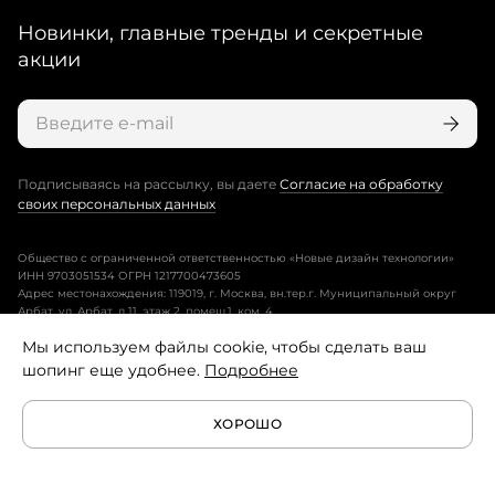
Новинки, главные тренды и секретные
акции
Подписываясь на рассылку, вы даете
Согласие на обработку
своих персональных данных
Общество с ограниченной ответственностью «Новые дизайн технологии»
ИНН 9703051534 ОГРН 1217700473605
Адрес местонахождения: 119019, г. Москва, вн.тер.г. Муниципальный округ
Арбат, ул. Арбат, д.11, этаж 2, помещ.1, ком. 4.
Мы используем файлы cookie, чтобы сделать ваш
Пользовательское соглашение
шопинг еще удобнее.
Подробнее
Политика конфиденциальности
ХОРОШО
Условия программы лояльности