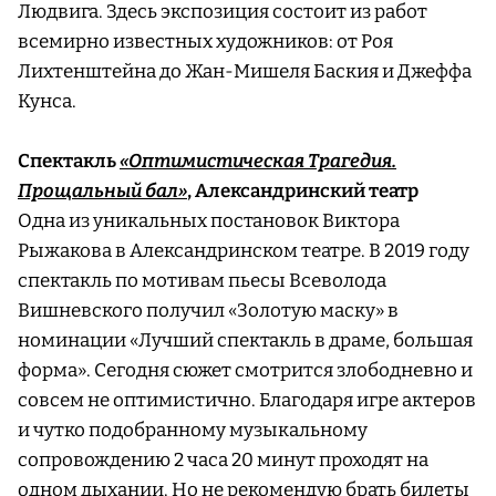
Людвига. Здесь экспозиция состоит из работ
всемирно известных художников: от Роя
Лихтенштейна до Жан-Мишеля Баския и Джеффа
Кунса.
Спектакль
«Оптимистическая Трагедия.
Прощальный бал»
, Александринский театр
Одна из уникальных постановок Виктора
Рыжакова в Александринском театре. В 2019 году
спектакль по мотивам пьесы Всеволода
Вишневского получил «Золотую маску» в
номинации «Лучший спектакль в драме, большая
форма». Сегодня сюжет смотрится злободневно и
совсем не оптимистично. Благодаря игре актеров
и чутко подобранному музыкальному
сопровождению 2 часа 20 минут проходят на
одном дыхании. Но не рекомендую брать билеты