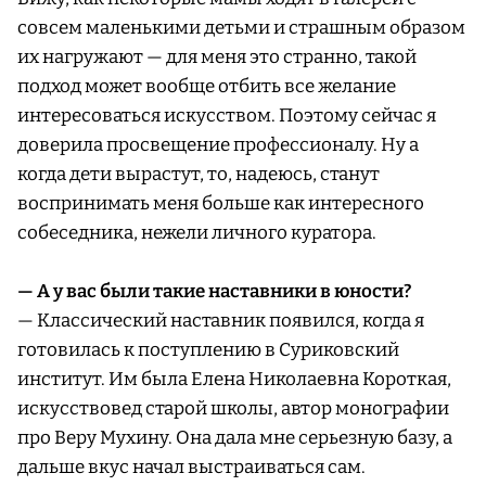
совсем маленькими детьми и страшным образом
их нагружают — для меня это странно, такой
подход может вообще отбить все желание
интересоваться искусством. Поэтому сейчас я
доверила просвещение профессионалу. Ну а
когда дети вырастут, то, надеюсь, станут
воспринимать меня больше как интересного
собеседника, нежели личного куратора.
— А у вас были такие наставники в юности?
— Классический наставник появился, когда я
готовилась к поступлению в Суриковский
институт. Им была Елена Николаевна Короткая,
искусствовед старой школы, автор монографии
про Веру Мухину. Она дала мне серьезную базу, а
дальше вкус начал выстраиваться сам.