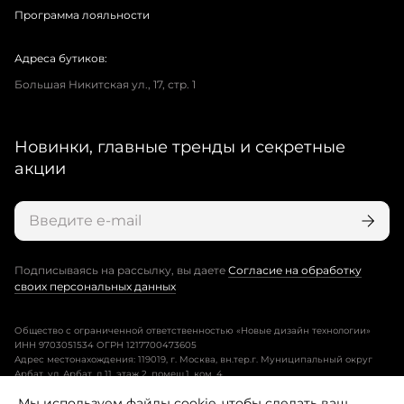
Программа лояльности
Адреса бутиков:
Большая Никитская ул., 17, стр. 1
Новинки, главные тренды и секретные
акции
Подписываясь на рассылку, вы даете
Согласие на обработку
своих персональных данных
Общество с ограниченной ответственностью «Новые дизайн технологии»
ИНН 9703051534 ОГРН 1217700473605
Адрес местонахождения: 119019, г. Москва, вн.тер.г. Муниципальный округ
Арбат, ул. Арбат, д.11, этаж 2, помещ.1, ком. 4.
Мы используем файлы cookie, чтобы сделать ваш