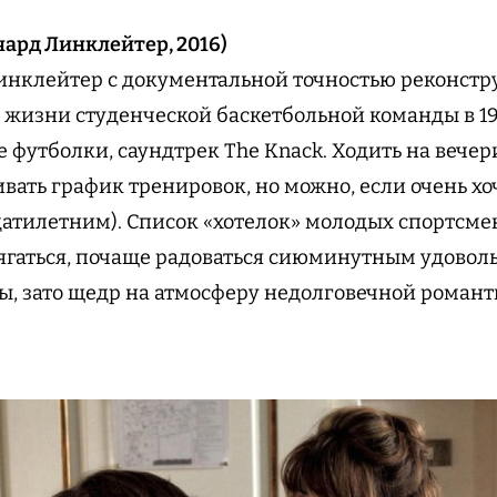
чард Линклейтер, 2016)
инклейтер с документальной точностью реконстр
з жизни студенческой баскетбольной команды в 19
е футболки, саундтрек The Knack. Ходить на вече
ивать график тренировок, но можно, если очень хоч
цатилетним). Список «хотелок» молодых спортсме
ягаться, почаще радоваться сиюминутным удовол
ды, зато щедр на атмосферу недолговечной романт