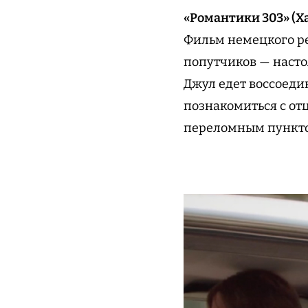
«Романтики 303» (Ха
Фильм немецкого ре
попутчиков — насто
Джул едет воссоеди
познакомиться с отц
переломным пунктом