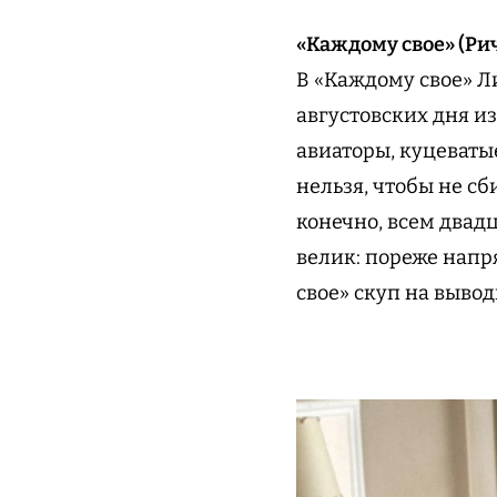
«Каждому свое» (Ри
В «Каждому свое» Л
августовских дня и
авиаторы, куцеваты
нельзя, чтобы не сб
конечно, всем двад
велик: пореже напр
свое» скуп на выво