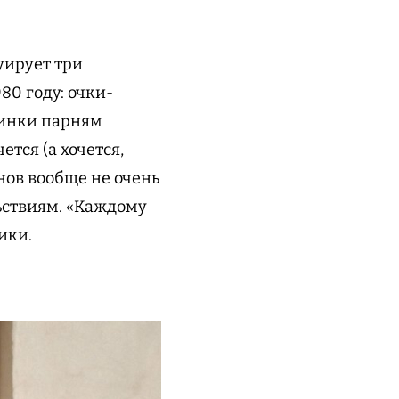
уирует три
80 году: очки-
ринки парням
ется (а хочется,
нов вообще не очень
ьствиям. «Каждому
ики.