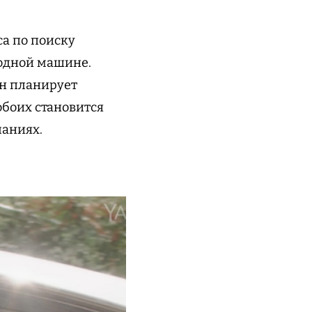
а по поиску
 одной машине.
Ян планирует
обоих становится
ланиях.