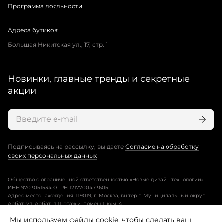
Программа лояльности
Адреса бутиков:
Большая Никитская ул., 17, стр. 1
Новинки, главные тренды и секретные
акции
Подписываясь на рассылку, вы даете
Согласие на обработку
своих персональных данных
Общество с ограниченной ответственностью «Новые дизайн технологии»
ИНН 9703051534 ОГРН 1217700473605
Адрес местонахождения: 119019, г. Москва, вн.тер.г. Муниципальный округ
Арбат, ул. Арбат, д.11, этаж 2, помещ.1, ком. 4.
Мы используем файлы cookie, чтобы сделать ваш