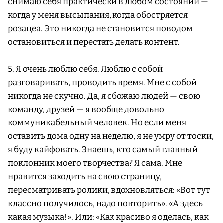
снимаю себя практически в любом состоянии —
когда у меня высыпания, когда обостряется
розацеа. Это никогда не становится поводом
остановиться и перестать делать контент.
5. Я очень люблю себя. Люблю с собой
разговаривать, проводить время. Мне с собой
никогда не скучно. Да, я обожаю людей — свою
команду, друзей — я вообще довольно
коммуникабельный человек. Но если меня
оставить дома одну на неделю, я не умру от тоски,
я буду кайфовать. Знаешь, кто самый главный
поклонник моего творчества? Я сама. Мне
нравится заходить на свою страницу,
пересматривать ролики, вдохновляться: «Вот тут
классно получилось, надо повторить». «А здесь
какая музыка!». Или: «Как красиво я оделась, как