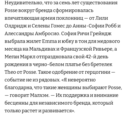
Неудивительно, что за семь лет существования
Posse вокруг бренда сформировалась
впечатляющая армия поклонниц — от Лили
Олдридж и Селены Гомес до Анны-Софии Робб и
Алессандры Амбросио. София Ричи Грейндж
выбрала жилет Emma и юбку в тон для медового
месяца на Мальдивах и Французской Ривьере, а
Меган Маркл отпраздновала свой 42-й день
рождения в черно-белом платье без бретелек
Theo от Posse. Такое одобрение от герцогини —
событие не из рядовых. «Я невероятно
благодарна, что такие женщины выбирают Posse,
— говорит Малхэм. — Их поддержка и внимание
бесценны для независимого бренда, который
только растет и развивается».