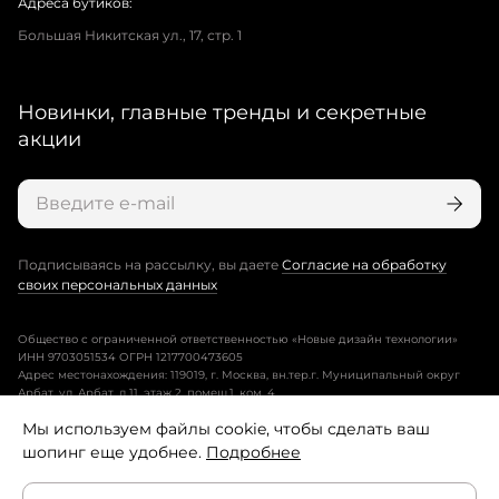
Адреса бутиков:
Большая Никитская ул., 17, стр. 1
Новинки, главные тренды и секретные
акции
Подписываясь на рассылку, вы даете
Согласие на обработку
своих персональных данных
Общество с ограниченной ответственностью «Новые дизайн технологии»
ИНН 9703051534 ОГРН 1217700473605
Адрес местонахождения: 119019, г. Москва, вн.тер.г. Муниципальный округ
Арбат, ул. Арбат, д.11, этаж 2, помещ.1, ком. 4.
Мы используем файлы cookie, чтобы сделать ваш
Пользовательское соглашение
шопинг еще удобнее.
Подробнее
Политика конфиденциальности