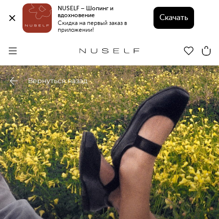
NUSELF – Шопинг и 
вдохновение 
Скачать
Скидка на первый заказ в 
приложении!
Вернуться назад