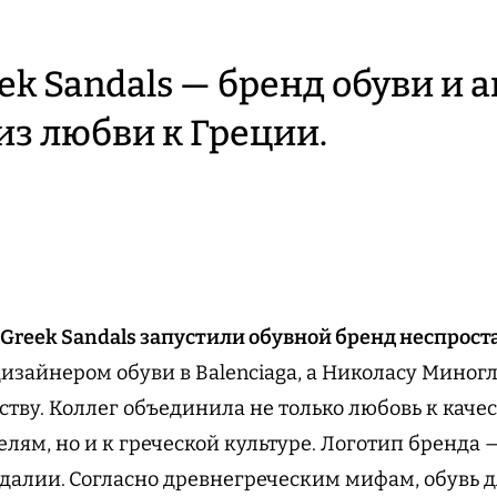
ek Sandals — бренд обуви и а
з любви к Греции.
 Greek Sandals запустили обувной бренд неспрост
изайнером обуви в Balenciaga, а Николасу Миногл
ству. Коллег объединила не только любовь к каче
ям, но и к греческой культуре. Логотип бренда —
ндалии.
Согласно древнегреческим мифам, обувь дл