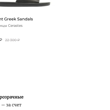
nt Greek Sandals
цы Cerastes
₽
22 300 ₽
прозрачные
 — за счет