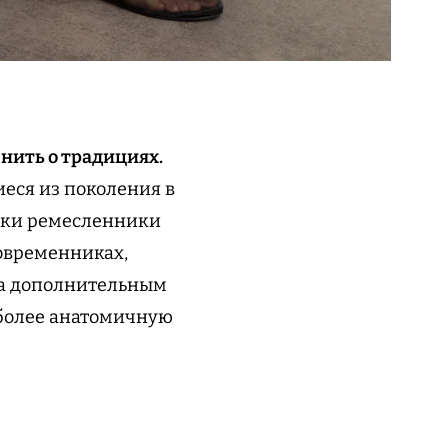
нить о традициях.
еся из поколения в
льки ремесленники
современниках,
на дополнительным
 более анатомичную