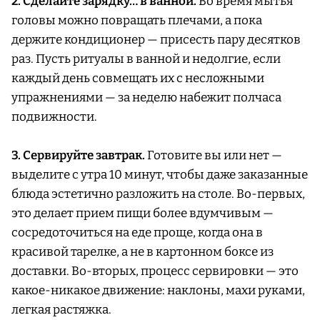
2. Сделайте зарядку… в ванной.
Во время мытья
головы можно повращать плечами, а пока
держите кондиционер — присесть пару десятков
раз. Пусть ритуалы в ванной и недолгие, если
каждый день совмещать их с несложными
упражнениями — за неделю набежит полчаса
подвижности.
3. Сервируйте завтрак.
Готовите вы или нет —
выделите с утра 10 минут, чтобы даже заказанные
блюда эстетично разложить на столе. Во-первых,
это делает прием пищи более вдумчивым —
сосредоточиться на еде проще, когда она в
красивой тарелке, а не в картонном боксе из
доставки. Во-вторых, процесс сервировки — это
какое-никакое движение: наклоны, махи руками,
легкая растяжка.