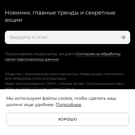
Новинки, главные тренды и секретные
акции
Подписываясь на рассылку, вы даете
Согласие на обработку
своих персональных данных
Общество с ограниченной ответственностью «Новые дизайн технологии»
ИНН 9703051534 ОГРН 1217700473605
Адрес местонахождения: 119019, г. Москва, вн.тер.г. Муниципальный округ
Арбат, ул. Арбат, д.11, этаж 2, помещ.1, ком. 4.
Мы используем файлы cookie, чтобы сделать ваш
Пользовательское соглашение
шопинг еще удобнее.
Подробнее
Политика конфиденциальности
ХОРОШО
Условия программы лояльности