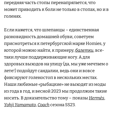
передняя часть стопы перенапрягается, что
может приводить к боли не только в стопах, но и в
голенях.
Если кажется, что шлепанцы – единственная
разновидность домашней обуви, советуем
присмотреться к петербургской марке Homies, у
которой можно найти, к примеру,
балетки
, все-
таки лучше поддерживающие ногу. А для
здоровых выходов на улицу (да, мы уже мечтаем о
лете!) подойдут сандалии, ведь они и вовсе
фиксируют голеностоп в нескольких местах.
Наши любимые «рыбацкие» не выходят из моды
из года в год, и весной 2023 мы продолжим такие
носить. В доказательство тому – показы
Hermès
,
Yohji Yamamoto
,
Coach
сезона SS23.