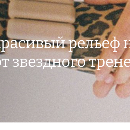
красивый рельеф н
от звездного трен