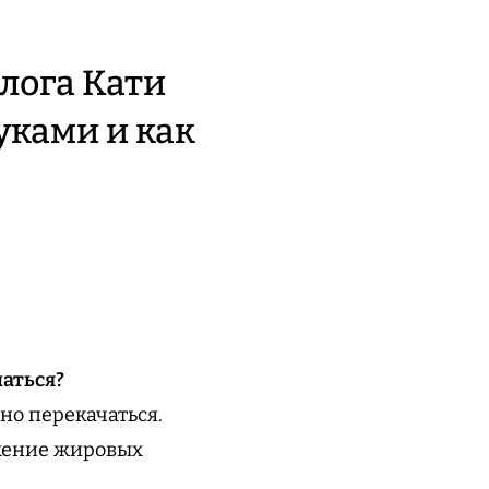
лога Кати
уками и как
аться?
но перекачаться.
ожение жировых