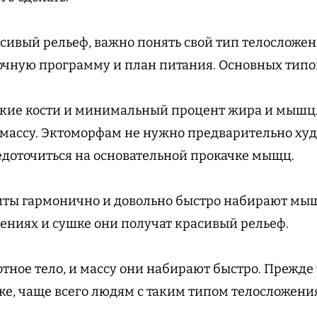
асивый рельеф, важно понять свой тип телосложе
очную программу и план питания. Основных типо
нкие кости и минимальный процент жира и мышц.
ассу. Эктоморфам не нужно предварительно худе
едоточиться на основательной прокачке мыщц.
ты гармонично и довольно быстро набирают мыш
ниях и сушке они получат красивый рельеф.
тное тело, и массу они набирают быстро. Прежде
е, чаще всего людям с таким типом телосложени