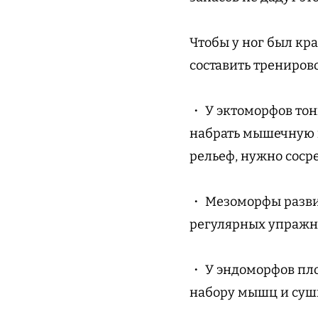
Чтобы у ног был кр
составить трениров
・ У эктоморфов то
набрать мышечную м
рельеф, нужно соср
・ Мезоморфы разви
регулярных упражне
・ У эндоморфов пло
набору мышц и сушк