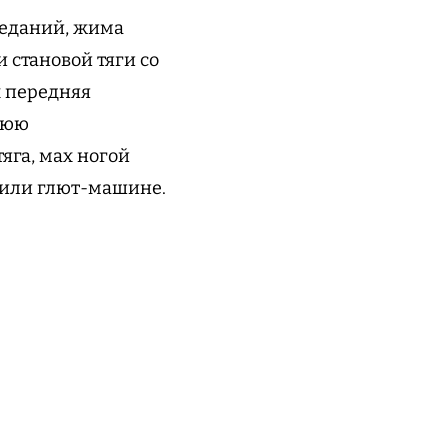
седаний, жима
 становой тяги со
х передняя
нюю
тяга, мах ногой
 или глют-машине.