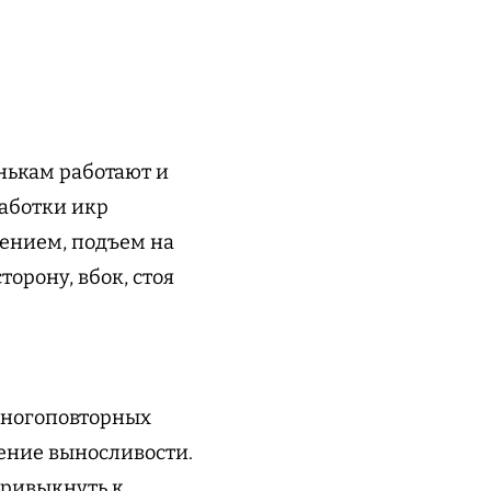
енькам работают и
работки икр
щением, подъем на
торону, вбок, стоя
многоповторных
ение выносливости.
привыкнуть к