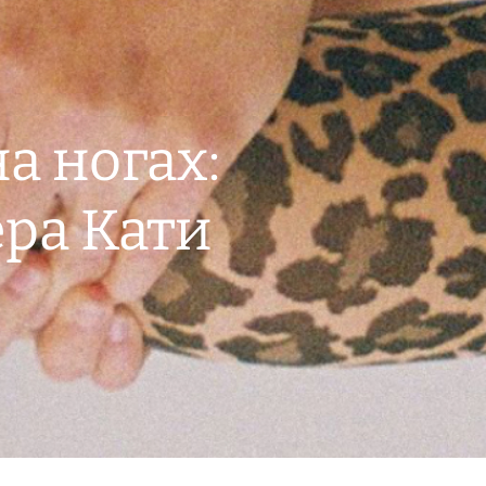
а ногах:
ера Кати