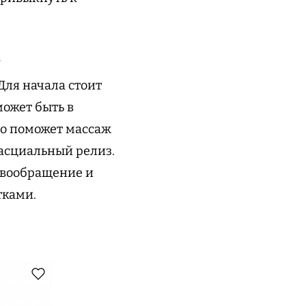
?
Для начала стоит
ожет быть в
то поможет массаж
асциальный релиз.
овообращение и
тками.