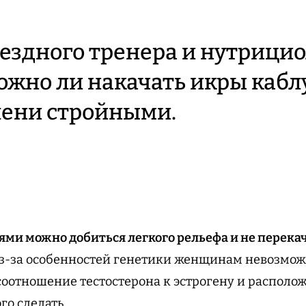
вездного тренера и нутрицио
ожно ли накачать икры кабл
лени стройными.
и можно добиться легкого рельефа и не перекач
 из-за особенностей генетики женщинам невозмож
соотношение тестостерона к эстрогену и распол
ого сделать.