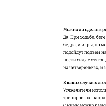
Можно ли сделать р
Да. При ходьбе, бег
бедра, и икры, но 
подойдут подъем на
носки сидя с отягощ
на четвереньках, ма
В каких случаях ст
Утяжелители исполь
тренировках, напр
С ними можно разн