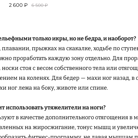
2 600 ₽
6 500 ₽
ельефными только икры, но не бедра, и наоборот?
е, плавании, прыжках на скакалке, ходьбе по ступ
можно проработать каждую зону отдельно. Для про
 носки стоя с весом собственного тела или отяго
ением на коленях. Для бедер — махи ног назад, в с
хи ног лежа на боку, животе или спине.
оит использовать утяжелители на ноги?
зуют в качестве дополнительного отягощения в 
авленных на жиросжигание, тонус мышц и увелич
ообразить фитнес-программу, не давая мышцам 