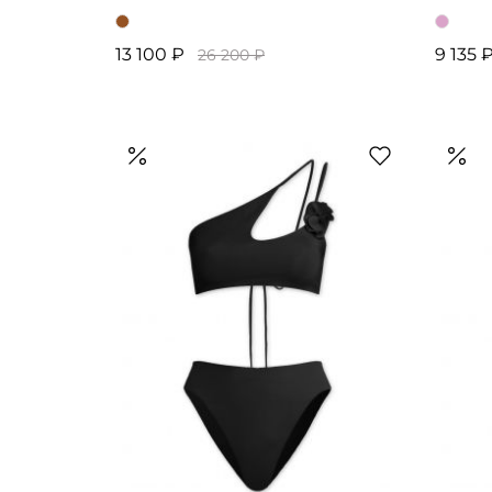
13 100 ₽
9 135 
26 200 ₽