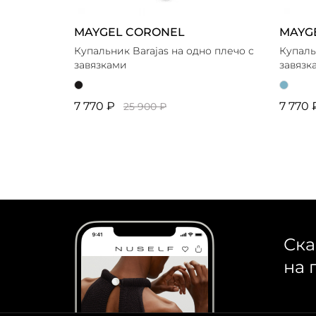
MAYGEL CORONEL
MAYG
Купальник Barajas на одно плечо с
Купаль
завязками
завязк
7 770 ₽
7 770 
25 900 ₽
Ска
на 