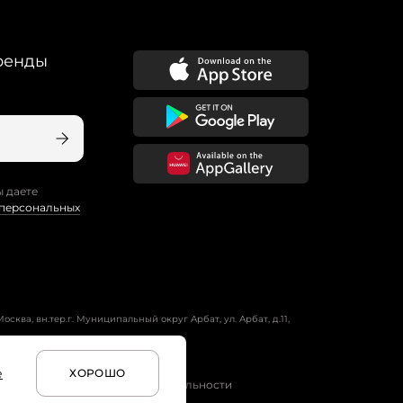
ренды
ы даете
 персональных
осква, вн.тер.г. Муниципальный округ Арбат, ул. Арбат, д.11,
е
ХОРОШО
и
Условия программы лояльности