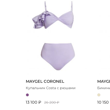
OS
10
Голубой
1
ПОКА
Жёлтый
1
ПОКАЗАТЬ 10 ТОВАРО
Коричневый
2
Розовый
1
Синий
1
Фиолетовый
1
Чёрный
2
MAYGEL CORONEL
MAYG
ПОКАЗАТЬ 10 ТОВАРОВ
Купальник Costa с рюшами
Бикини
13 100 ₽
10 150
26 200 ₽