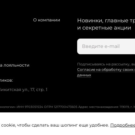
О компании
Новинки, главные т
и секретные акции
Подписываясь на рассылку, в
а лояльности
Согласие на обработку своих
данных
тиков:
китская ул., 17, стр. 1
ехнологии» ИНН 9703051534 ОГРН 1217700473605
Адрес местонахождения: 119019, г. М
cookie, чтобы сделать ваш шопинг еще удобнее.
Подробне
Пользовательское соглашение
Политика конфиденциальност