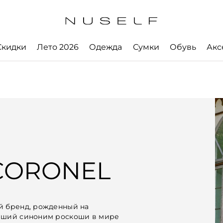
Скидки
Лето 2026
Одежда
Сумки
Обувь
Акс
CORONEL
й бренд, рожденный на
авший синоним роскоши в мире