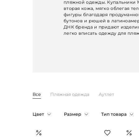
пляжной одежды. Купальники M
вторая кожа, мягко облегая те
фигуры благодаря продуманно
бутонов и рюшей в латиноаме
ДНК бренда и придают изделия
легко вписать одежду для пляж
Все
Пляжная одежда
Аутлет
Цвет
Размер
Тип товара
Таблица размеров
Бежевый
1
Купальники