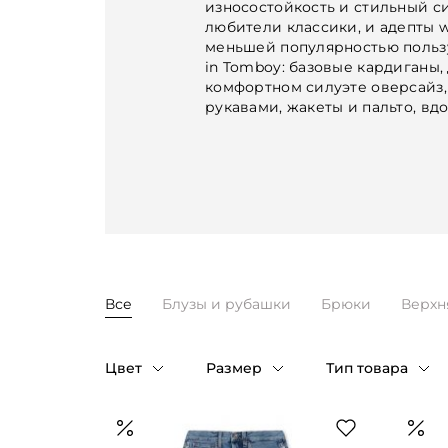
износостойкость и стильный си
любители классики, и адепты wi
меньшей популярностью польз
in Tomboy: базовые кардиганы
комфортном силуэте оверсайз,
рукавами, жакеты и пальто, вд
Все
Блузы и рубашки
Брюки
Верхн
Цвет
Размер
Тип товара
Таблица размеров
Голубой
1
Блузы и рубаш