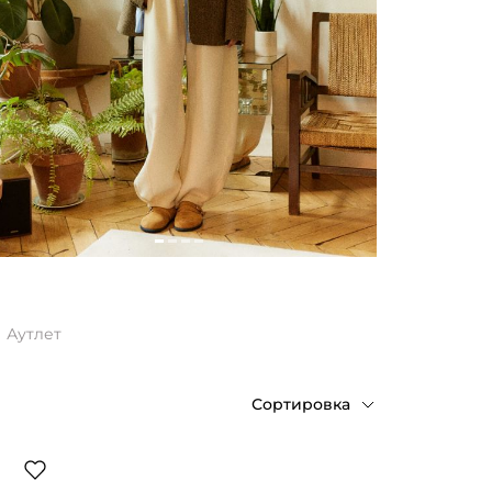
Аутлет
Сортировка
По возрастанию цены
По убыванию цены