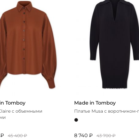
шки
АЗАТЬ 3 ТОВАРА
in Tomboy
Made in Tomboy
Claire с объемными
Платье Musa с воротником-
ами
 ₽
8 740 ₽
45 400 ₽
43 700 ₽