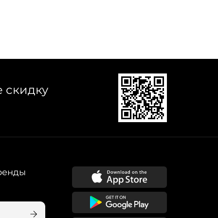
е скидку
ренды