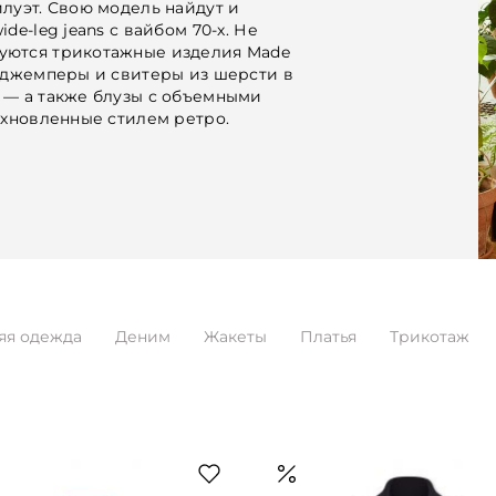
луэт. Свою модель найдут и
de-leg jeans с вайбом 70-х. Не
уются трикотажные изделия Made
, джемперы и свитеры из шерсти в
 — а также блузы с объемными
охновленные стилем ретро.
яя одежда
Деним
Жакеты
Платья
Трикотаж
ки