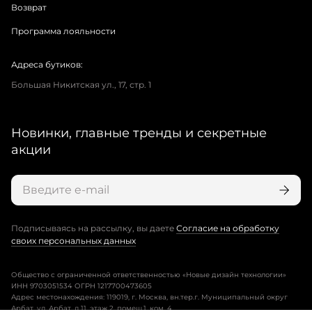
Возврат
Программа лояльности
Адреса бутиков:
Большая Никитская ул., 17, стр. 1
Новинки, главные тренды и секретные
акции
Подписываясь на рассылку, вы даете
Согласие на обработку
своих персональных данных
Общество с ограниченной ответственностью «Новые дизайн технологии»
ИНН 9703051534 ОГРН 1217700473605
Адрес местонахождения: 119019, г. Москва, вн.тер.г. Муниципальный округ
Арбат, ул. Арбат, д.11, этаж 2, помещ.1, ком. 4.