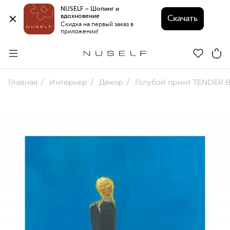
NUSELF – Шопинг и 
вдохновение 
Скачать
Скидка на первый заказ в 
приложении!
Главная
Интерьер
Декор
Голубой принт TENDER 