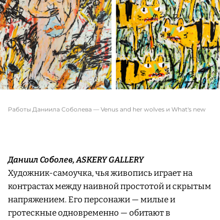
Работы Даниила Соболева — Venus and her wolves и What's new
Даниил Соболев, ASKERY GALLERY
Художник-самоучка, чья живопись играет на
контрастах между наивной простотой и скрытым
напряжением. Его персонажи — милые и
гротескные одновременно — обитают в