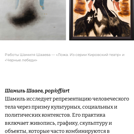
Работы Шамиля Шааева — «Ложа. Из серии Кировский театр» и
«Черные лебеди»
Шамиль Шааев, pop/off/art
Шамиль исследует репрезентацию человеческого
тела через призму культурных, социальных и
политических контекстов. Его практика
включает живопись, графику, скульптуру и
объекты, которые часто комбинируются в