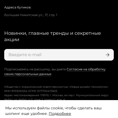
Адреса бутиков:
Большая Никитская ул., 17, стр. 1
Новинки, главные тренды и секретные
акции
Подписываясь на рассылку, вы даете
Согласие на обработку
своих персональных данных
Общество с ограниченной ответственностью «Новые дизайн технологии»
ИНН 9703051534 ОГРН 1217700473605
Адрес местонахождения: 119019, г. Москва, вн.тер.г. Муниципальный округ
Арбат, ул. Арбат, д.11, этаж 2, помещ.1, ком. 4.
Мы используем файлы cookie, чтобы сделать ваш
Пользовательское соглашение
шопинг еще удобнее.
Подробнее