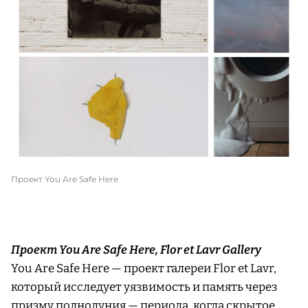
Проект You Are Safe Here
Проект You Are Safe Here, Flor et Lavr Gallery
You Are Safe Here — проект галереи Flor et Lavr,
который исследует уязвимость и память через
призму полнолуния — периода, когда скрытое