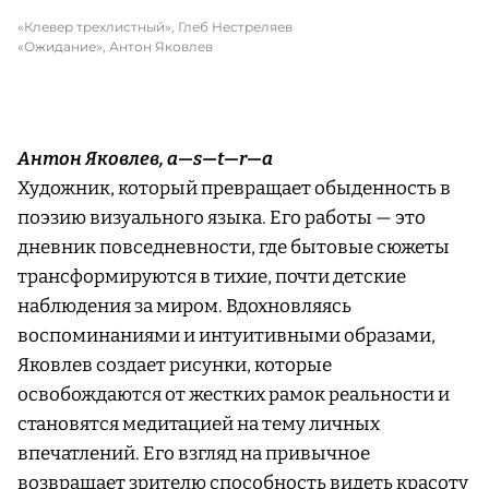
«Клевер трехлистный», Глеб Нестреляев
«Ожидание», Антон Яковлев
Антон Яковлев, a—s—t—r—a
Художник, который превращает обыденность в
поэзию визуального языка. Его работы — это
дневник повседневности, где бытовые сюжеты
трансформируются в тихие, почти детские
наблюдения за миром. Вдохновляясь
воспоминаниями и интуитивными образами,
Яковлев создает рисунки, которые
освобождаются от жестких рамок реальности и
становятся медитацией на тему личных
впечатлений. Его взгляд на привычное
возвращает зрителю способность видеть красоту